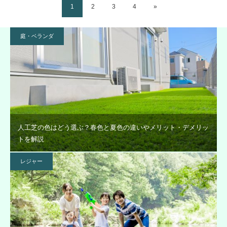
1
2
3
4
»
庭・ベランダ
人工芝の色はどう選ぶ？春色と夏色の違いやメリット・デメリッ
トを解説
レジャー